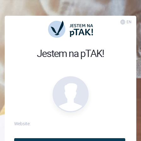
EN
Jestem na pTAK!
Website: